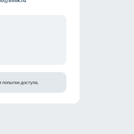
nfo@tnmk.ru
.
 попытки доступа.