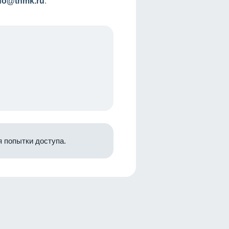
nfo@tnmk.ru
.
 попытки доступа.