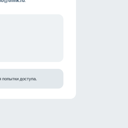
nfo@tnmk.ru
.
 попытки доступа.