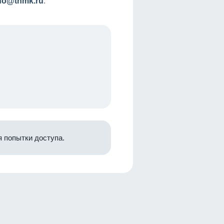
nfo@tnmk.ru
.
 попытки доступа.