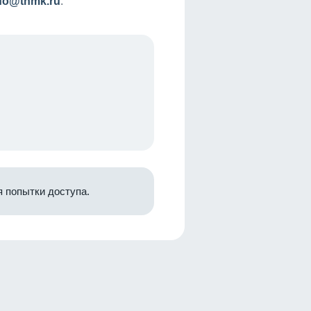
nfo@tnmk.ru
.
 попытки доступа.